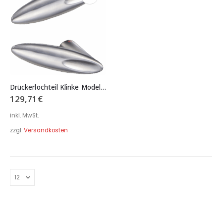
Drückerlochteil Klinke Modell 2583 für Serie H01 Hotel | B02-RF Beschlag
129,71
€
inkl. MwSt.
zzgl.
Versandkosten