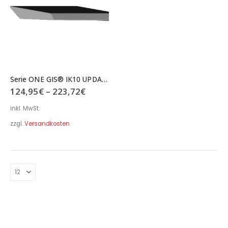
Serie ONE GIS® IK10 UPDATER Schrägdach Tropfnase Edelstahl
124,95
€
–
223,72
€
inkl. MwSt.
zzgl.
Versandkosten