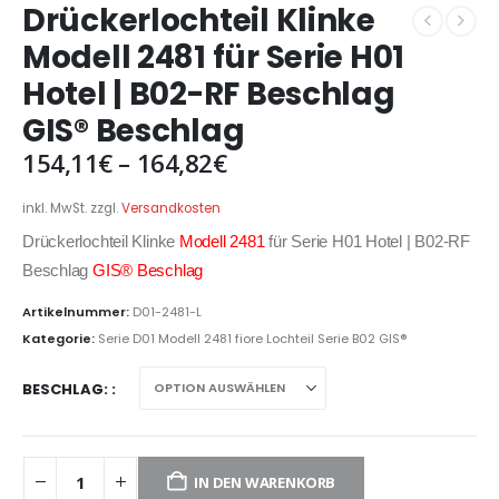
Drückerlochteil Klinke
Modell 2481 für Serie H01
Hotel | B02-RF Beschlag
GIS® Beschlag
154,11
€
–
164,82
€
inkl. MwSt.
zzgl.
Versandkosten
Drückerlochteil Klinke
Modell 2481
für Serie H01 Hotel | B02-RF
Beschlag
GIS® Beschlag
Artikelnummer:
D01-2481-L
Kategorie:
Serie D01 Modell 2481 fiore Lochteil Serie B02 GIS®
BESCHLAG:
IN DEN WARENKORB