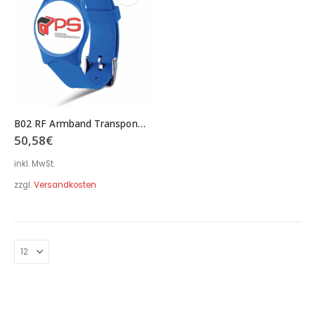
B02 RF Armband Transponder MIFARE® DESFire® EV3 8K Typ ACL02
50,58
€
inkl. MwSt.
zzgl.
Versandkosten