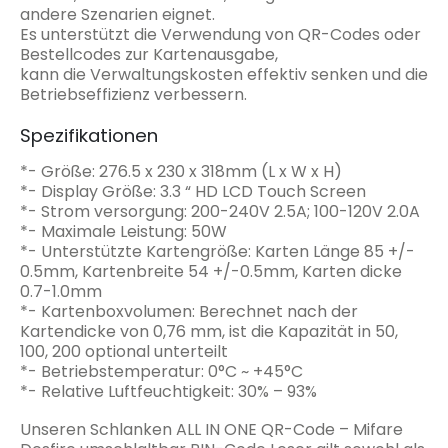
andere Szenarien eignet.
Es unterstützt die Verwendung von QR-Codes oder
Bestellcodes zur Kartenausgabe,
kann die Verwaltungskosten effektiv senken und die
Betriebseffizienz verbessern.
Spezifikationen
*- Größe: 276.5 x 230 x 318mm (L x W x H)
*- Display Größe: 3.3 “ HD LCD Touch Screen
*- Strom versorgung: 200-240V 2.5A; 100-120V 2.0A
*- Maximale Leistung: 50W
*- Unterstützte Kartengröße: Karten Länge 85 +/-
0.5mm, Kartenbreite 54 +/-0.5mm, Karten dicke
0.7-1.0mm
*- Kartenboxvolumen: Berechnet nach der
Kartendicke von 0,76 mm, ist die Kapazität in 50,
100, 200 optional unterteilt
*- Betriebstemperatur: 0°C ~ +45°C
*- Relative Luftfeuchtigkeit: 30% – 93%
Unseren Schlanken ALL IN ONE QR-Code – Mifare