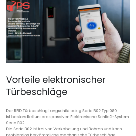
Gruppenschließungen.
Sofortige Sperrung verlorener Schlüssel.
Elektronische Schlüssel sind nicht kopierbar.
Besondere, zerstörungsfreie Öffnungsmethoden für
Mechanikzylinder, z.B. Schlagpicking, sind bei
elektronischen Lösungen nicht möglich.
Mögliche Anbindung an weitere Systeme, wie
Zeiterfassungen und Abrechnungssysteme.
Kurze Lieferzeiten für Neuanlagen und Ersatzanlagen
oder für Nachlieferung von Komponenten
Vorteile elektronischer
Türbeschläge
Der RFID Türbeschlag Langschild eckig Serie B02 Typ 080
ist bestandteil unseres passiven Elektronische Schließ-System
Serie B02.
Die Serie B02 ist frei von Verkabelung und Bohren und kann
problemlos herkömmliche mechanische Türbeschläge