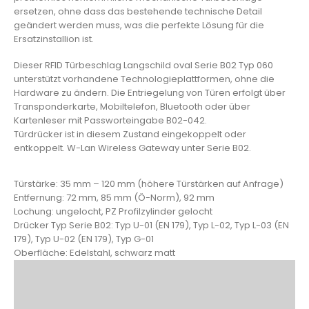
ersetzen, ohne dass das bestehende technische Detail
geändert werden muss, was die perfekte Lösung für die
Ersatzinstallion ist.
Dieser RFID Türbeschlag Langschild oval Serie B02 Typ 060
unterstützt vorhandene Technologieplattformen, ohne die
Hardware zu ändern. Die Entriegelung von Türen erfolgt über
Transponderkarte, Mobiltelefon, Bluetooth oder über
Kartenleser mit Passworteingabe B02-042.
Türdrücker ist in diesem Zustand eingekoppelt oder
entkoppelt. W-Lan Wireless Gateway unter Serie B02.
Türstärke: 35 mm – 120 mm (höhere Türstärken auf Anfrage)
Entfernung: 72 mm, 85 mm (Ö-Norm), 92 mm
Lochung: ungelocht, PZ Profilzylinder gelocht
Drücker Typ Serie B02: Typ U-01 (EN 179), Typ L-02, Typ L-03 (EN
179), Typ U-02 (EN 179), Typ G-01
Oberfläche: Edelstahl, schwarz matt