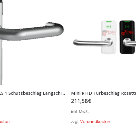
RF PIN-Code ES 1 Schutzbeschlag Langschild eckig Schmal Serie B02 Typ 083ES1
211,58
€
inkl. MwSt.
osten
zzgl.
Versandkosten