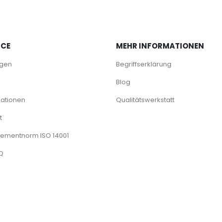
ICE
MEHR INFORMATIONEN
agen
Begriffserklärung
Blog
ationen
Qualitätswerkstatt
t
mentnorm ISO 14001
AQ