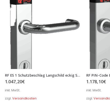
RF ES 1 Schutzbeschlag Langschild eckig Schmal Serie B02 Typ 082ES1
1.047,20
€
1.178,10
€
inkl. MwSt.
inkl. MwSt.
zzgl.
Versandkosten
zzgl.
Versandk