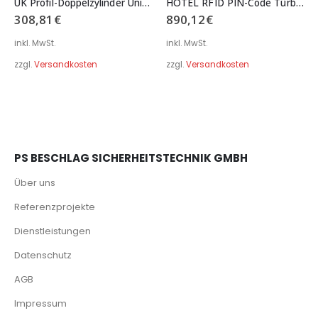
UK Profil-Doppelzylinder United Kingdom Profil beidseitige Kontrolle Serie B02 Typ 023
HOTEL RFID PIN-Code Türbeschlag Langschild eckig breit Serie B02 Typ 141
308,81
€
890,12
€
inkl. MwSt.
inkl. MwSt.
zzgl.
Versandkosten
zzgl.
Versandkosten
PS BESCHLAG SICHERHEITSTECHNIK GMBH
Über uns
Referenzprojekte
Dienstleistungen
Datenschutz
AGB
Impressum