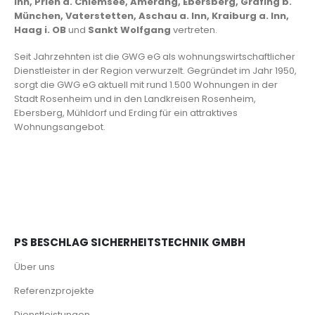
Inn, Prien a. Chiemsee, Amerang, Ebersberg, Grafing b.
München, Vaterstetten, Aschau a. Inn, Kraiburg a. Inn,
Haag i. OB
und
Sankt Wolfgang
vertreten.
Seit Jahrzehnten ist die GWG eG als wohnungswirtschaftlicher
Dienstleister in der Region verwurzelt. Gegründet im Jahr 1950,
sorgt die GWG eG aktuell mit rund 1.500 Wohnungen in der
Stadt Rosenheim und in den Landkreisen Rosenheim,
Ebersberg, Mühldorf und Erding für ein attraktives
Wohnungsangebot.
PS BESCHLAG SICHERHEITSTECHNIK GMBH
Über uns
Referenzprojekte
Dienstleistungen